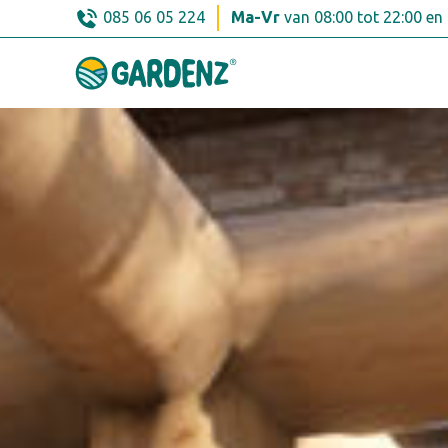
Skip
085 06 05 224
Ma-Vr
van 08:00 tot 22:00 en
to
content