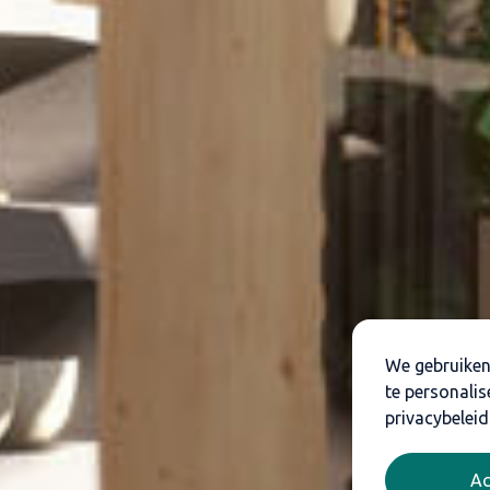
We gebruiken
te personalis
privacybeleid
Ac