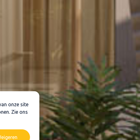
van onze site
onen. Zie ons
eigeren