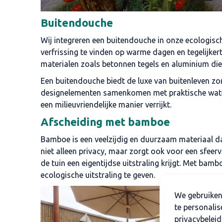
Buitendouche
Wij integreren een buitendouche in onze ecologisc
verfrissing te vinden op warme dagen en tegelijke
materialen zoals betonnen tegels en aluminium di
Een buitendouche biedt de luxe van buitenleven zon
designelementen samenkomen met praktische waterb
een milieuvriendelijke manier verrijkt.
Afscheiding met bamboe
Bamboe is een veelzijdig en duurzaam materiaal da
niet alleen privacy, maar zorgt ook voor een sfee
de tuin een eigentijdse uitstraling krijgt. Met ba
ecologische uitstraling te geven.
We gebruiken
te personalis
privacybeleid