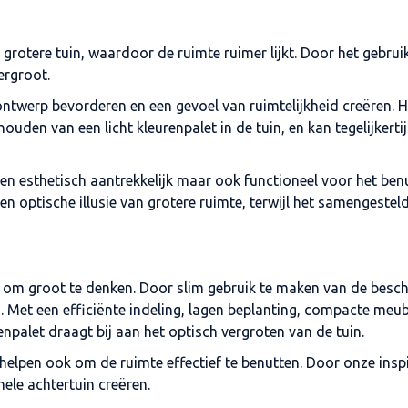
 grotere tuin, waardoor de ruimte ruimer lijkt. Door het gebruik
ergroot.
werp bevorderen en een gevoel van ruimtelijkheid creëren. He
den van een licht kleurenpalet in de tuin, en kan tegelijkertij
leen esthetisch aantrekkelijk maar ook functioneel voor het benu
en optische illusie van grotere ruimte, terwijl het samengestel
grijk om groot te denken. Door slim gebruik te maken van de bes
is. Met een efficiënte indeling, lagen beplanting, compacte meub
enpalet draagt bij aan het optisch vergroten van de tuin.
elpen ook om de ruimte effectief te benutten. Door onze inspi
nele achtertuin creëren.