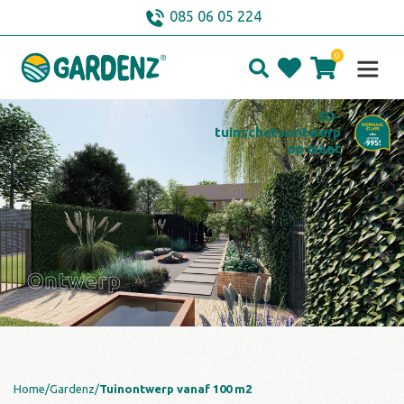
Skip
085 06 05 224
to
content
0
3D-
tuinschetsontwerp
op maat
Ontwerp
Home/
Gardenz/
Tuinontwerp vanaf 100 m2